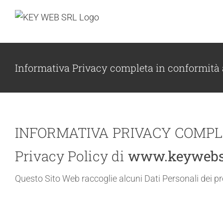
Salta
Salta
al
al
contenuto
contenuto
Informativa Privacy completa in conformità
Salta
INFORMATIVA PRIVACY COMPLE
al
Privacy Policy di
www.keywebs
contenuto
principale
Questo Sito Web raccoglie alcuni Dati Personali dei pro