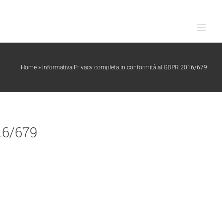
Home
»
Informativa Privacy completa in conformità al GDPR 2016/679
6/679